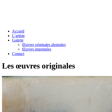
Accueil
L’artiste
Galerie
Œuvres originales abstraites
Œuvres imprimées
Contact
Les œuvres originales