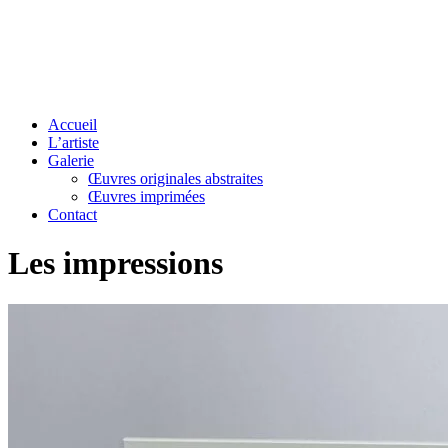
Accueil
L’artiste
Galerie
Œuvres originales abstraites
Œuvres imprimées
Contact
Les impressions