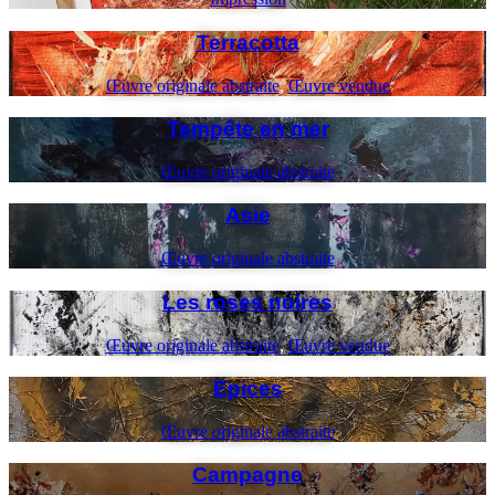
Terracotta
Œuvre originale abstraite
,
Œuvre vendue
Tempête en mer
Œuvre originale abstraite
Asie
Œuvre originale abstraite
Les roses noires
Œuvre originale abstraite
,
Œuvre vendue
Epices
Œuvre originale abstraite
Campagne