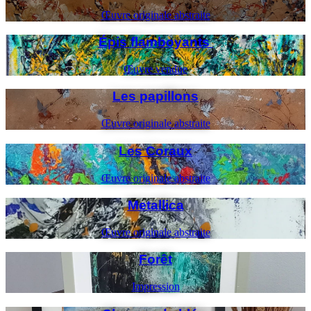
Œuvre originale abstraite
Épis flamboyants
Œuvre vendue
Les papillons
Œuvre originale abstraite
Les Coraux
Œuvre originale abstraite
Metallica
Œuvre originale abstraite
Forêt
Impression