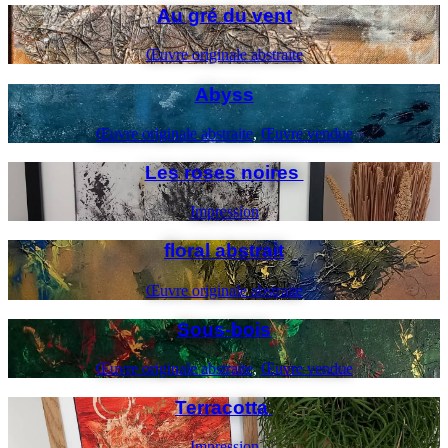
Au gré du vent
Œuvre originale abstraite
Abyss
Œuvre originale abstraite
,
Œuvre vendue
Les roses noires
Impression
floral abstrait
Œuvre originale abstraite
Sous-bois
Œuvre originale abstraite
,
Œuvre vendue
Terracotta
Impression