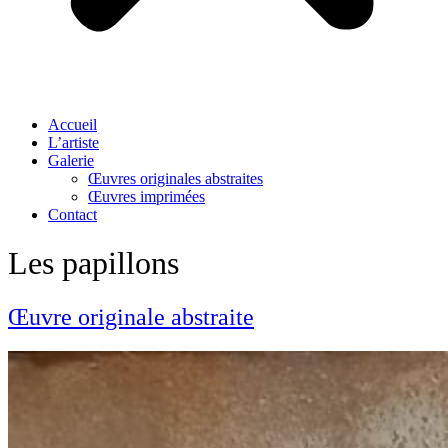
Accueil
L’artiste
Galerie
Œuvres originales abstraites
Œuvres imprimées
Contact
Les papillons
Œuvre originale abstraite