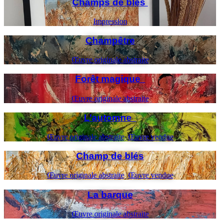
Champs de blés
Impression
Champêtre
Œuvre originale abstraite
Forêt magique
Œuvre originale abstraite
L’automne
Œuvre originale abstraite
,
Œuvre vendue
Champ de blés
Œuvre originale abstraite
,
Œuvre vendue
La barque
Œuvre originale abstraite